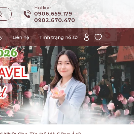
Hotline
0906.659.179
0902.670.470
y
Liên hệ
Tình trạng hồ sơ