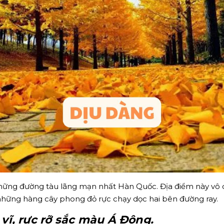
ững đường tàu lãng mạn nhất Hàn Quốc. Địa điểm này vô c
hững hàng cây phong đỏ rực chạy dọc hai bên đường ray.
vĩ, rực rỡ sắc màu Á Đông.