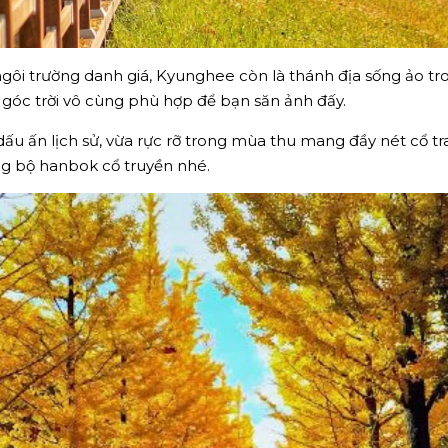
gôi trường danh giá, Kyunghee còn là thánh địa sống ảo 
góc trời vô cùng phù hợp để bạn săn ảnh đấy.
 ấn lịch sử, vừa rực rỡ trong mùa thu mang đầy nét cổ tran
g bộ hanbok cổ truyền nhé.