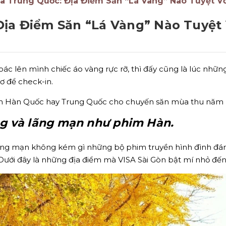
à Trung Quốc: Địa Điểm Săn “Lá Vàng” Nào Tuyệt V
ịa Điểm Săn “Lá Vàng” Nào Tuyệt
oác lên mình chiếc áo vàng rực rỡ, thì đấy cũng là lúc nhữ
ơ để check-in.
Hàn Quốc hay Trung Quốc cho chuyến săn mùa thu năm nay,
ng và lãng mạn như phim Hàn.
ãng mạn không kém gì những bộ phim truyền hình đình đám.
 Dưới đây là những địa điểm mà VISA Sài Gòn bật mí nhỏ đến