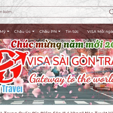
 Mỹ
Châu Úc
Châu Phi
Tin tức
VISA Mỗi ngà