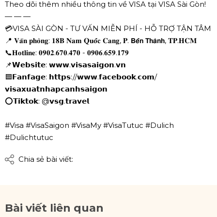
Theo dõi thêm nhiều thông tin về VISA tại VISA Sài Gòn!
— — —
💳VISA SÀI GÒN - TƯ VẤN MIỄN PHÍ - HỖ TRỢ TẬN TÂM
📍 𝐕𝐚̆𝐧 𝐩𝐡𝐨̀𝐧𝐠: 𝟏𝟖𝐁 𝐍𝐚𝐦 𝐐𝐮𝐨̂́𝐜 𝐂𝐚𝐧𝐠, 𝐏. 𝗕𝗲̂́𝗻 𝗧𝗵𝗮̀𝗻𝗵, 𝐓𝐏.𝐇𝐂𝐌
📞𝐇𝐨𝐭𝐥𝐢𝐧𝐞: 𝟎𝟗𝟎𝟐.𝟔𝟕𝟎.𝟒𝟕𝟎 - 𝟎𝟗𝟎𝟔.𝟔𝟓𝟗.𝟏𝟕𝟗
📌𝗪𝗲𝗯𝘀𝗶𝘁𝗲: 𝘄𝘄𝘄.𝘃𝗶𝘀𝗮𝘀𝗮𝗶𝗴𝗼𝗻.𝘃𝗻
🟦𝗙𝗮𝗻𝗳𝗮𝗴𝗲: 𝗵𝘁𝘁𝗽𝘀://𝘄𝘄𝘄.𝗳𝗮𝗰𝗲𝗯𝗼𝗼𝗸.𝗰𝗼𝗺/
𝘃𝗶𝘀𝗮𝘅𝘂𝗮𝘁𝗻𝗵𝗮𝗽𝗰𝗮𝗻𝗵𝘀𝗮𝗶𝗴𝗼𝗻
⭕𝗧𝗶𝗸𝘁𝗼𝗸: @𝘃𝘀𝗴.𝘁𝗿𝗮𝘃𝗲𝗹
#Visa #VisaSaigon #VisaMy #VisaTutuc #Dulich
#Dulichtutuc
Chia sẻ bài viết:
Bài viết liên quan