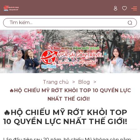
Trang chủ
Blog
🔥HỘ CHIẾU MỸ RỚT KHỎI TOP 10 QUYỀN LỰC
NHẤT THẾ GIỚI!
🔥HỘ CHIẾU MỸ RỚT KHỎI TOP
10 QUYỀN LỰC NHẤT THẾ GIỚI!
Lần đầu tiên sau 20 năm, hộ chiếu Mỹ không còn nằm