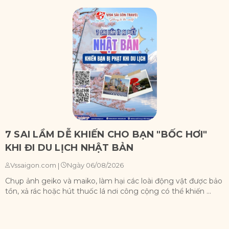
7 SAI LẦM DỄ KHIẾN CHO BẠN "BỐC HƠI"
KHI ĐI DU LỊCH NHẬT BẢN
Ngày 06/08/2026
Vssaigon.com
|
Chụp ảnh geiko và maiko, làm hại các loài động vật được bảo
X
tồn, xả rác hoặc hút thuốc lá nơi công cộng có thể khiến ...
n