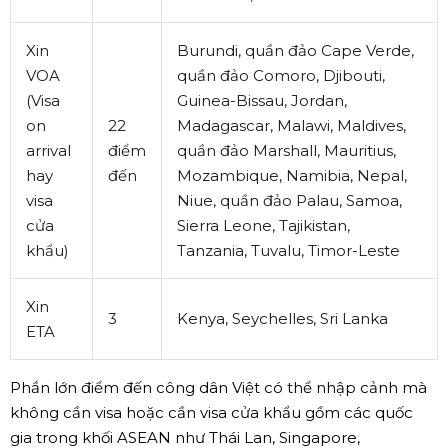
Xin
Burundi, quần đảo Cape Verde,
VOA
quần đảo Comoro, Djibouti,
(Visa
Guinea-Bissau, Jordan,
on
22
Madagascar, Malawi, Maldives,
arrival
điểm
quần đảo Marshall, Mauritius,
hay
đến
Mozambique, Namibia, Nepal,
visa
Niue, quần đảo Palau, Samoa,
cửa
Sierra Leone, Tajikistan,
khẩu)
Tanzania, Tuvalu, Timor-Leste
Xin
3
Kenya, Seychelles, Sri Lanka
ETA
Phần lớn điểm đến công dân Việt có thể nhập cảnh mà
không cần visa hoặc cần visa cửa khẩu gồm các quốc
gia trong khối ASEAN như Thái Lan, Singapore,