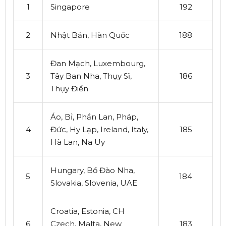
1
Singapore
192
2
Nhật Bản, Hàn Quốc
188
Đan Mạch, Luxembourg,
3
Tây Ban Nha, Thụy Sĩ,
186
Thụy Điển
Áo, Bỉ, Phần Lan, Pháp,
4
Đức, Hy Lạp, Ireland, Italy,
185
Hà Lan, Na Uy
Hungary, Bồ Đào Nha,
5
184
Slovakia, Slovenia, UAE
Croatia, Estonia, CH
6
Czech, Malta, New
183