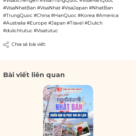
#VisaSchengen #VisaTrungQuoc #VisaHanQuoc
#VisaNhatBan #VisaNhat #VisaJapan #NhatBan
#TrungQuoc #China #HanQuoc #Korea #America
#Australia #Europe #Japan #Travel #Dulich
#dulichtutuc #Visatutuc
Chia sẻ bài viết:
Bài viết liên quan