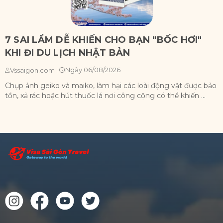
7 SAI LẦM DỄ KHIẾN CHO BẠN "BỐC HƠI"
KHI ĐI DU LỊCH NHẬT BẢN
Ngày 06/08/2026
Vssaigon.com
|
Chụp ảnh geiko và maiko, làm hại các loài động vật được bảo
X
tồn, xả rác hoặc hút thuốc lá nơi công cộng có thể khiến ...
n