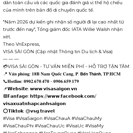
dân toàn cầu và các quốc gia đánh giá vị thế hộ chiếu
của mình trên bản đồ di chuyển quốc tế.
"Năm 2026 dự kiến ghi nhận số người đi lại cao nhất từ
trước đến nay", Tổng giám đốc IATA Willie Walsh nhận
xét.
Theo VnExpress,
VISA SÀI GÒN (Cập nhật Thông tin Du lịch & Visa)
— — —
💳VISA SÀI GÒN - TƯ VẤN MIỄN PHÍ - HỖ TRỢ TẬN TÂM
📍 𝐕𝐚̆𝐧 𝐩𝐡𝐨̀𝐧𝐠: 𝟏𝟖𝐁 𝐍𝐚𝐦 𝐐𝐮𝐨̂́𝐜 𝐂𝐚𝐧𝐠, 𝐏. 𝗕𝗲̂́𝗻 𝗧𝗵𝗮̀𝗻𝗵, 𝐓𝐏.𝐇𝐂𝐌
📞𝐇𝐨𝐭𝐥𝐢𝐧𝐞: 𝟎𝟗𝟎𝟐.𝟔𝟕𝟎.𝟒𝟕𝟎 - 𝟎𝟗𝟎𝟔.𝟔𝟓𝟗.𝟏𝟕𝟗
📌𝗪𝗲𝗯𝘀𝗶𝘁𝗲: 𝘄𝘄𝘄.𝘃𝗶𝘀𝗮𝘀𝗮𝗶𝗴𝗼𝗻.𝘃𝗻
🟦𝗙𝗮𝗻𝗳𝗮𝗴𝗲: 𝗵𝘁𝘁𝗽𝘀://𝘄𝘄𝘄.𝗳𝗮𝗰𝗲𝗯𝗼𝗼𝗸.𝗰𝗼𝗺/
𝘃𝗶𝘀𝗮𝘅𝘂𝗮𝘁𝗻𝗵𝗮𝗽𝗰𝗮𝗻𝗵𝘀𝗮𝗶𝗴𝗼𝗻
⭕𝗧𝗶𝗸𝘁𝗼𝗸: @𝘃𝘀𝗴.𝘁𝗿𝗮𝘃𝗲𝗹
#Visa #VisaSaigon #VisaChauA #VisaChauMy
#VisaChauPhi #VisaChauUc #VisaUc #VisaMy