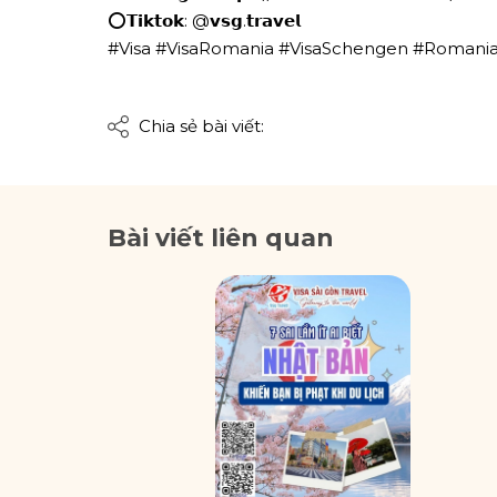
⭕𝗧𝗶𝗸𝘁𝗼𝗸: @𝘃𝘀𝗴.𝘁𝗿𝗮𝘃𝗲𝗹
#Visa #VisaRomania #VisaSchengen #Romania 
Chia sẻ bài viết:
Bài viết liên quan