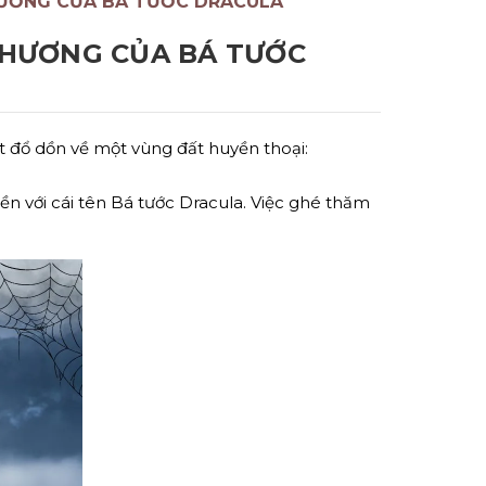
HƯƠNG CỦA BÁ TƯỚC DRACULA
 HƯƠNG CỦA BÁ TƯỚC
t đổ dồn về một vùng đất huyền thoại:
iền với cái tên Bá tước Dracula. Việc ghé thăm