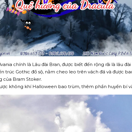
nia chính là Lâu đài Bran, được biết đến rộng rãi là lâu đà
iến trúc Gothic đồ sộ, nằm cheo leo trên vách đá và được b
g của Bram Stoker.
ược không khí Halloween bao trùm, thêm phần huyền bí và 