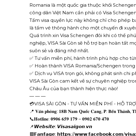
Romania là một quốc gia thuộc khối Schengen.
công dân Việt Nam cần phải có Visa Schengen
Tấm visa quyền lực này không chỉ cho phép b
là tấm vé thông hành cho một chuyến đi xuyên 
Quá trình xin Visa Schengen đôi khi có thể ph
nghiệp, VISA Sài Gòn sẽ hỗ trợ bạn hoàn tất 
suôn sẻ và đáng nhớ nhất.
✅ Tư vấn miễn phí, hành trình phù hợp cho từ
✅ Hoàn thành VISA Romania/Schengen trong thời 
✅ Dịch vụ VISA trọn gói, không phát sinh chi ph
VISA Sài Gòn cam kết về sự chuyên nghiệp tro
Châu Âu của bạn thành hiện thực nào!
— — —
💳VISA SÀI GÒN - TƯ VẤN MIỄN PHÍ - HỖ TR
📍 𝐕𝐚̆𝐧 𝐩𝐡𝐨̀𝐧𝐠: 𝟏𝟖𝐁 𝐍𝐚𝐦 𝐐𝐮𝐨̂́𝐜 𝐂𝐚𝐧𝐠, 𝐏. 𝐁𝐞̂́𝐧 𝐓𝐡𝐚̀𝐧𝐡,
📞𝐇𝐨𝐭𝐥𝐢𝐧𝐞: 𝟎𝟗𝟎𝟔 𝟔𝟓𝟗 𝟏𝟕𝟗 – 𝟎𝟗𝟎𝟐 𝟔𝟕𝟎 𝟒𝟕𝟎
📌𝙒𝙚𝙗𝙨𝙞𝙩𝙚: 𝙑𝙞𝙨𝙖𝙨𝙖𝙞𝙜𝙤𝙣.𝙫𝙣
🟦𝗙𝗮𝗻𝗳𝗮𝗴𝗲: 𝗵𝘁𝘁𝗽𝘀://𝘄𝘄𝘄.𝗳𝗮𝗰𝗲𝗯𝗼𝗼𝗸.𝗰𝗼𝗺/𝘃𝗶𝘀𝗮