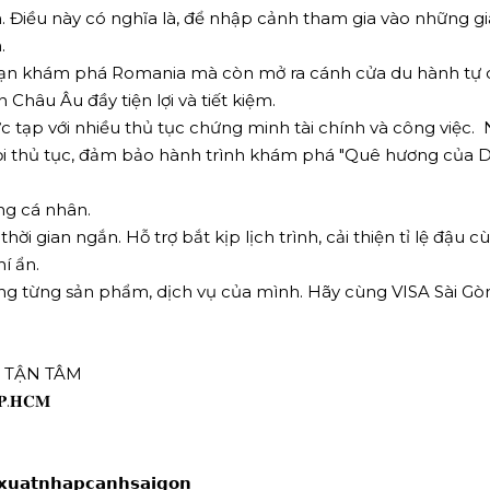
 Điều này có nghĩa là, để nhập cảnh tham gia vào những gi
.
ạn khám phá Romania mà còn mở ra cánh cửa du hành tự do
Châu Âu đầy tiện lợi và tiết kiệm.
ức tạp với nhiều thủ tục chứng minh tài chính và công việc
mọi thủ tục, đảm bảo hành trình khám phá "Quê hương của 
ng cá nhân.
gian ngắn. Hỗ trợ bắt kịp lịch trình, cải thiện tỉ lệ đậu c
í ẩn.
ng từng sản phẩm, dịch vụ của mình. Hãy cùng VISA Sài Gòn
Ợ TẬN TÂM
 𝐓𝐏.𝐇𝐂𝐌
𝘅𝘂𝗮𝘁𝗻𝗵𝗮𝗽𝗰𝗮𝗻𝗵𝘀𝗮𝗶𝗴𝗼𝗻