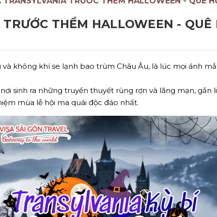
 TRANSYLVANIA TRƯỚC THỀM HALLOWEEN - QUÊ 
 TRƯỚC THỀM HALLOWEEN - QUÊ
 và không khí se lạnh bao trùm Châu Âu, là lúc mọi ánh mắ
 nơi sinh ra những truyền thuyết rùng rợn và lãng mạn, gắn l
hiệm mùa lễ hội ma quái độc đáo nhất.