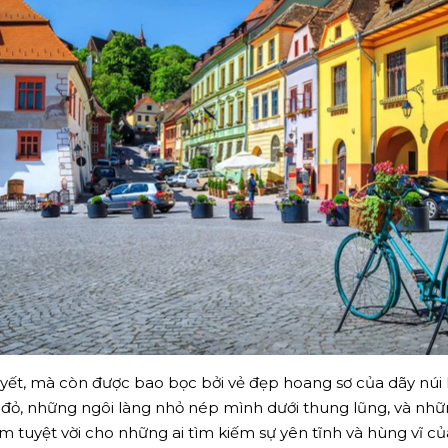
huyết, mà còn được bao bọc bởi vẻ đẹp hoang sơ của dãy núi
ỏ, những ngôi làng nhỏ nép mình dưới thung lũng, và nh
m tuyệt vời cho những ai tìm kiếm sự yên tĩnh và hùng vĩ củ