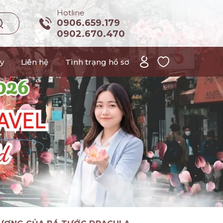
Hotline
0906.659.179
0902.670.470
y
Liên hệ
Tình trạng hồ sơ