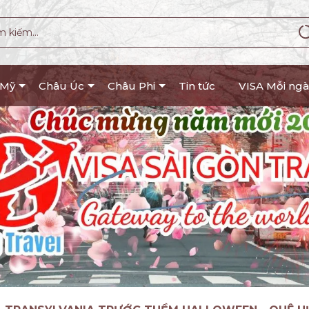
 Mỹ
Châu Úc
Châu Phi
Tin tức
VISA Mỗi ngà