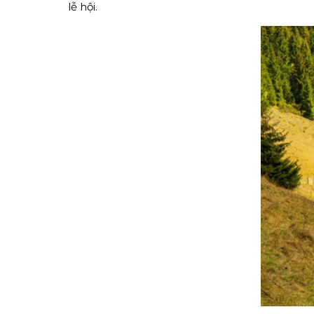
lễ hội.