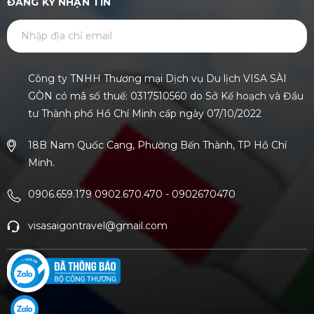
ĐĂNG KÝ NHẬN TIN
GỬI
Công ty TNHH Thương mại Dịch vụ Du lịch VISA SÀI
GÒN có mã số thuế: 0317510560 do Sở Kế hoạch và Đầu
tư Thành phố Hồ Chí Minh cấp ngày 07/10/2022
18B Nam Quốc Cang, Phường Bến Thành, TP Hồ Chí
Minh.
0906.659.179 0902.670.470
-
0902670470
visasaigontravel@gmail.com