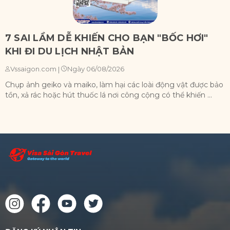
7 SAI LẦM DỄ KHIẾN CHO BẠN "BỐC HƠI"
KHI ĐI DU LỊCH NHẬT BẢN
Ngày 06/08/2026
Vssaigon.com
|
Chụp ảnh geiko và maiko, làm hại các loài động vật được bảo
X
tồn, xả rác hoặc hút thuốc lá nơi công cộng có thể khiến ...
n