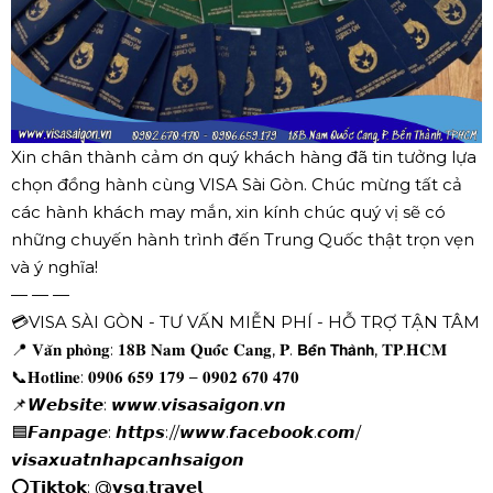
Xin chân thành cảm ơn quý khách hàng đã tin tưởng lựa
chọn đồng hành cùng VISA Sài Gòn. Chúc mừng tất cả
các hành khách may mắn, xin kính chúc quý vị sẽ có
những chuyến hành trình đến Trung Quốc thật trọn vẹn
và ý nghĩa!
— — —
💳VISA SÀI GÒN - TƯ VẤN MIỄN PHÍ - HỖ TRỢ TẬN TÂM
📍 𝐕𝐚̆𝐧 𝐩𝐡𝐨̀𝐧𝐠: 𝟏𝟖𝐁 𝐍𝐚𝐦 𝐐𝐮𝐨̂́𝐜 𝐂𝐚𝐧𝐠, 𝐏. 𝗕𝗲̂́𝗻 𝗧𝗵𝗮̀𝗻𝗵, 𝐓𝐏.𝐇𝐂𝐌
📞𝐇𝐨𝐭𝐥𝐢𝐧𝐞: 𝟎𝟗𝟎𝟔 𝟔𝟓𝟗 𝟏𝟕𝟗 – 𝟎𝟗𝟎𝟐 𝟔𝟕𝟎 𝟒𝟕𝟎
📌𝙒𝙚𝙗𝙨𝙞𝙩𝙚: 𝙬𝙬𝙬.𝙫𝙞𝙨𝙖𝙨𝙖𝙞𝙜𝙤𝙣.𝙫𝙣
🟦𝙁𝙖𝙣𝙥𝙖𝙜𝙚: 𝙝𝙩𝙩𝙥𝙨://𝙬𝙬𝙬.𝙛𝙖𝙘𝙚𝙗𝙤𝙤𝙠.𝙘𝙤𝙢/
𝙫𝙞𝙨𝙖𝙭𝙪𝙖𝙩𝙣𝙝𝙖𝙥𝙘𝙖𝙣𝙝𝙨𝙖𝙞𝙜𝙤𝙣
⭕𝗧𝗶𝗸𝘁𝗼𝗸: @𝘃𝘀𝗴.𝘁𝗿𝗮𝘃𝗲𝗹