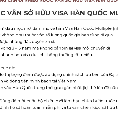
NG CẦN ĐI NHIỀU NƯỚC VẪN SỞ HỮU VISA HÀN QUỐ
C VẪN SỞ HỮU VISA HÀN QUỐC M
ộm" dấu mộc mới dám mơ về tấm Visa Hàn Quốc Multiple (nhậ
 không phụ thuộc vào số lượng quốc gia bạn từng đi qua.
được những đặc quyền xa xỉ:
g vòng 3 – 5 năm mà không cần xin lại visa mỗi chuyến đi.
t nhanh hơn visa du lịch thông thường rất nhiều.
 cực dễ:
ô thị trọng điểm được áp dụng chính sách ưu tiên của Đại 
h và dòng tiền minh bạch tại Việt Nam.
 vào Hàn Quốc trong thời gian gần nhất (lợi thế lớn để nâng
g. Đừng để một cuốn hộ chiếu mới làm bạn chùn bước trước 
nh hồ sơ hoàn toàn miễn phí và tư vấn chiến lược sở hữu t