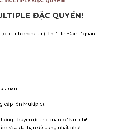
C MULTIPLE ĐẶC QUYỀN!
ULTIPLE ĐẶC QUYỀN!
p cảnh nhiều lần). Thực tế, Đại sứ quán
sứ quán.
 cấp lên Multiple).
những chuyến đi lãng mạn xứ kim chi!
ấm Visa dài hạn dễ dàng nhất nhé!