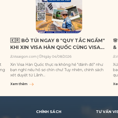
🇰🇷 BỎ TÚI NGAY 8 "QUY TẮC NGẦM"

KHI XIN VISA HÀN QUỐC CÙNG VISA
&
SÀI GÒN!
C
Ngày 04/08/2026
Vssaigon.com
|
V
t
Xin Visa Hàn Quốc thực ra không hề "đánh đố" như
Xứ
ộng
bạn nghĩ nếu hồ sơ chỉn chu! Tuy nhiên, chính sách
ba
xét duyệt từ Lãnh...
qu
Xem thêm
Xe
CHÍNH SÁCH
TƯ VẤN VI