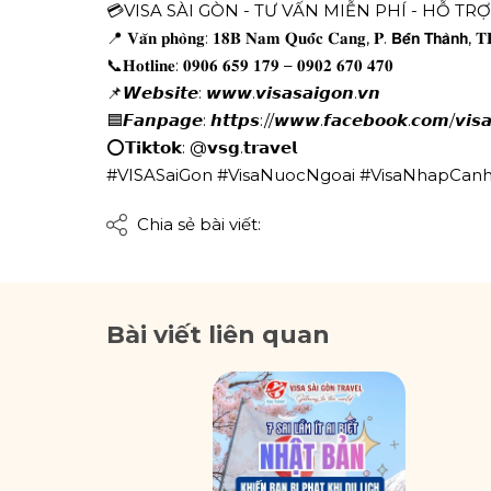
💳
VISA SÀI GÒN - TƯ VẤN MIỄN PHÍ - HỖ TR
📍
𝐕𝐚̆𝐧 𝐩𝐡𝐨̀𝐧𝐠: 𝟏𝟖𝐁 𝐍𝐚𝐦 𝐐𝐮𝐨̂́𝐜 𝐂𝐚𝐧𝐠, 𝐏. 𝗕𝗲̂́𝗻 𝗧𝗵𝗮̀𝗻𝗵, 
📞
𝐇𝐨𝐭𝐥𝐢𝐧𝐞: 𝟎𝟗𝟎𝟔 𝟔𝟓𝟗 𝟏𝟕𝟗 – 𝟎𝟗𝟎𝟐 𝟔𝟕𝟎 𝟒𝟕𝟎
📌
𝙒𝙚𝙗𝙨𝙞𝙩𝙚: 𝙬𝙬𝙬.𝙫𝙞𝙨𝙖𝙨𝙖𝙞𝙜𝙤𝙣.𝙫𝙣
🟦
𝙁𝙖𝙣𝙥𝙖𝙜𝙚: 𝙝𝙩𝙩𝙥𝙨://𝙬𝙬𝙬.𝙛𝙖𝙘𝙚𝙗𝙤𝙤𝙠.𝙘𝙤𝙢/𝙫𝙞𝙨
⭕
𝗧𝗶𝗸𝘁𝗼𝗸: @𝘃𝘀𝗴.𝘁𝗿𝗮𝘃𝗲𝗹
#VISASaiGon
#VisaNuocNgoai
#VisaNhapCan
Chia sẻ bài viết:
Bài viết liên quan