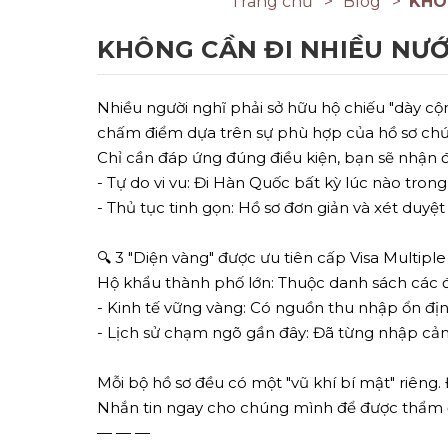
Trang chủ
Blog
KHÔ
KHÔNG CẦN ĐI NHIỀU NƯỚ
Nhiều người nghĩ phải sở hữu hộ chiếu "dày c
chấm điểm dựa trên sự phù hợp của hồ sơ chứ
Chỉ cần đáp ứng đúng điều kiện, bạn sẽ nhận 
- Tự do vi vu: Đi Hàn Quốc bất kỳ lúc nào tron
- Thủ tục tinh gọn: Hồ sơ đơn giản và xét duyệ
🔍
3 "Diện vàng" được ưu tiên cấp Visa Multiple
Hộ khẩu thành phố lớn: Thuộc danh sách các đ
- Kinh tế vững vàng: Có nguồn thu nhập ổn địn
- Lịch sử chạm ngõ gần đây: Đã từng nhập cảnh
Mỗi bộ hồ sơ đều có một "vũ khí bí mật" riên
Nhắn tin ngay cho chúng mình để được thẩm đị
— — —