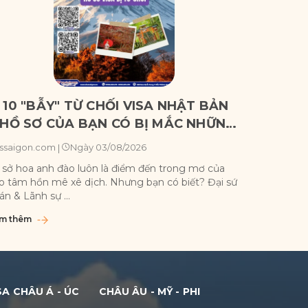
 10 "BẪY" TỪ CHỐI VISA NHẬT BẢN
🇹🇼 ĐI
 HỒ SƠ CỦA BẠN CÓ BỊ MẮC NHỮNG
BẢNG X
ĂN BỆNH NÀY?
NHƯNG 
Ngày 03/08/2026
ssaigon.com
|
Vssaigon
 sở hoa anh đào luôn là điểm đến trong mơ của
Đài Loan k
o tâm hồn mê xê dịch. Nhưng bạn có biết? Đại sứ
cổ Cửu Ph
án & Lãnh sự ...
xinh đẹp n
m thêm
Xem thêm
SA CHÂU Á - ÚC
CHÂU ÂU - MỸ - PHI