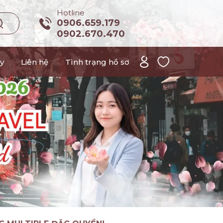
Hotline
0906.659.179
0902.670.470
y
Liên hệ
Tình trạng hồ sơ