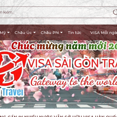
 Mỹ
Châu Úc
Châu Phi
Tin tức
VISA Mỗi ngà