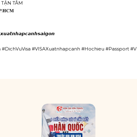
Ợ TẬN TÂM
𝐓𝐏.𝐇𝐂𝐌
𝙭𝙪𝙖𝙩𝙣𝙝𝙖𝙥𝙘𝙖𝙣𝙝𝙨𝙖𝙞𝙜𝙤𝙣
h
#DichVuVisa
#VISAXuatnhapcanh
#Hochieu
#Passport
#V