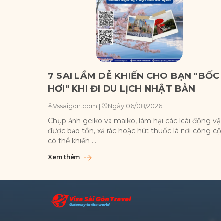
7 SAI LẦM DỄ KHIẾN CHO BẠN "BỐC
HƠI" KHI ĐI DU LỊCH NHẬT BẢN
Ngày 06/08/2026
Vssaigon.com
|
Chụp ảnh geiko và maiko, làm hại các loài động vậ
được bảo tồn, xả rác hoặc hút thuốc lá nơi công c
có thể khiến ...
Xem thêm