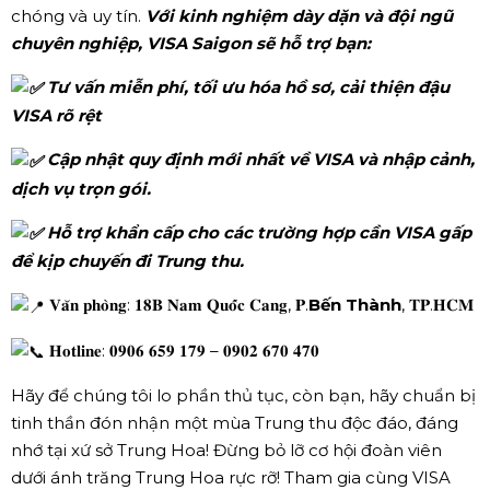
chóng và uy tín.
Với kinh nghiệm dày dặn và đội ngũ
chuyên nghiệp, VISA Saigon sẽ hỗ trợ bạn:
Tư vấn miễn phí, tối ưu hóa hồ sơ, cải thiện đậu
VISA rõ rệt
Cập nhật quy định mới nhất về VISA và nhập cảnh,
dịch vụ trọn gói.
Hỗ trợ khẩn cấp cho các trường hợp cần VISA gấp
để kịp chuyến đi Trung thu.
𝐕𝐚̆𝐧 𝐩𝐡𝐨̀𝐧𝐠: 𝟏𝟖𝐁 𝐍𝐚𝐦 𝐐𝐮𝐨̂́𝐜 𝐂𝐚𝐧𝐠, 𝐏.
Bến Thành
, 𝐓𝐏.𝐇𝐂𝐌
𝐇𝐨𝐭𝐥𝐢𝐧𝐞: 𝟎𝟗𝟎𝟔 𝟔𝟓𝟗 𝟏𝟕𝟗 – 𝟎𝟗𝟎𝟐 𝟔𝟕𝟎 𝟒𝟕𝟎
Hãy để chúng tôi lo phần thủ tục, còn bạn, hãy chuẩn bị
tinh thần đón nhận một mùa Trung thu độc đáo, đáng
nhớ tại xứ sở Trung Hoa! Đừng bỏ lỡ cơ hội đoàn viên
dưới ánh trăng Trung Hoa rực rỡ! Tham gia cùng VISA