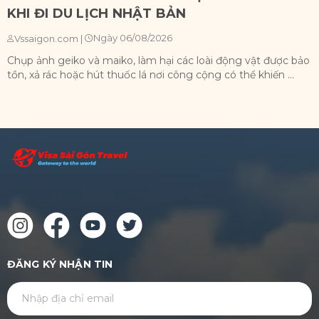
KHI ĐI DU LỊCH NHẬT BẢN
Ngày 06/08/2026
Vssaigon.com
|
Chụp ảnh geiko và maiko, làm hại các loài động vật được bảo
X
tồn, xả rác hoặc hút thuốc lá nơi công cộng có thể khiến ...
n
ĐĂNG KÝ NHẬN TIN
GỬI