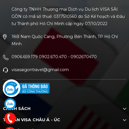
Công ty TNHH Thương mại Dịch vụ Du lịch VISA SÀI
GÒN có mã số thuế: 0317510560 do Sở Kế hoạch và Đầu
tư Thành phố Hồ Chí Minh cấp ngày 07/10/2022
18B Nam Quốc Cang, Phường Bến Thành, TP Hồ Chí
Minh.
0906.659.179 0902.670.470
-
0902670470
visasaigontravel@gmail.com
CHÍNH SÁCH
TƯ VẤN VISA CHÂU Á - ÚC