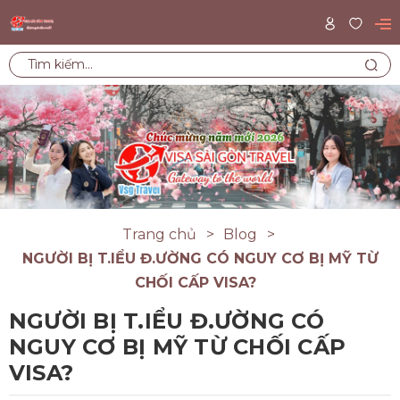
Trang chủ
Blog
NGƯỜI BỊ T.IỂU Đ.ƯỜNG CÓ NGUY CƠ BỊ MỸ TỪ
CHỐI CẤP VISA?
NGƯỜI BỊ T.IỂU Đ.ƯỜNG CÓ
NGUY CƠ BỊ MỸ TỪ CHỐI CẤP
VISA?