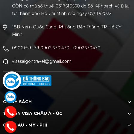
GÒN có mã số thuế: 0317510560 do Sở Kế hoạch và Đầu
tư Thành phố Hồ Chí Minh cấp ngày 07/10/2022
18B Nam Quốc Cang, Phường Bến Thành, TP Hồ Chí
Minh.
0906.659.179 0902.670.470
-
0902670470
visasaigontravel@gmail.com
CHÍNH SÁCH
TƯ VẤN VISA CHÂU Á - ÚC
CHÂU ÂU - MỸ - PHI