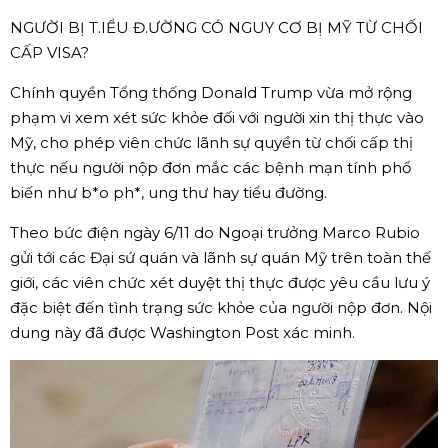
NGƯỜI BỊ T.IỂU Đ.ƯỜNG CÓ NGUY CƠ BỊ MỸ TỪ CHỐI
CẤP VISA?
Chính quyền Tổng thống Donald Trump vừa mở rộng
phạm vi xem xét sức khỏe đối với người xin thị thực vào
Mỹ, cho phép viên chức lãnh sự quyền từ chối cấp thị
thực nếu người nộp đơn mắc các bệnh mạn tính phổ
biến như b*o ph*, ung thư hay tiểu đường.
Theo bức điện ngày 6/11 do Ngoại trưởng Marco Rubio
gửi tới các Đại sứ quán và lãnh sự quán Mỹ trên toàn thế
giới, các viên chức xét duyệt thị thực được yêu cầu lưu ý
đặc biệt đến tình trạng sức khỏe của người nộp đơn. Nội
dung này đã được Washington Post xác minh.