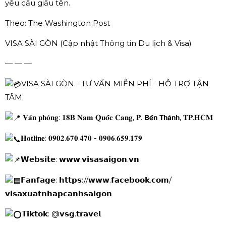
yêu cầu giấu tên.
Theo: The Washington Post
VISA SÀI GÒN (Cập nhật Thông tin Du lịch & Visa)
— — —
VISA SÀI GÒN - TƯ VẤN MIỄN PHÍ - HỖ TRỢ TẬN
TÂM
𝐕𝐚̆𝐧 𝐩𝐡𝐨̀𝐧𝐠: 𝟏𝟖𝐁 𝐍𝐚𝐦 𝐐𝐮𝐨̂́𝐜 𝐂𝐚𝐧𝐠, 𝐏. 𝗕𝗲̂́𝗻 𝗧𝗵𝗮̀𝗻𝗵, 𝐓𝐏.𝐇𝐂𝐌
𝐇𝐨𝐭𝐥𝐢𝐧𝐞: 𝟎𝟗𝟎𝟐.𝟔𝟕𝟎.𝟒𝟕𝟎 - 𝟎𝟗𝟎𝟔.𝟔𝟓𝟗.𝟏𝟕𝟗
𝗪𝗲𝗯𝘀𝗶𝘁𝗲: 𝘄𝘄𝘄.𝘃𝗶𝘀𝗮𝘀𝗮𝗶𝗴𝗼𝗻.𝘃𝗻
𝗙𝗮𝗻𝗳𝗮𝗴𝗲: 𝗵𝘁𝘁𝗽𝘀://𝘄𝘄𝘄.𝗳𝗮𝗰𝗲𝗯𝗼𝗼𝗸.𝗰𝗼𝗺/
𝘃𝗶𝘀𝗮𝘅𝘂𝗮𝘁𝗻𝗵𝗮𝗽𝗰𝗮𝗻𝗵𝘀𝗮𝗶𝗴𝗼𝗻
𝗧𝗶𝗸𝘁𝗼𝗸: @𝘃𝘀𝗴.𝘁𝗿𝗮𝘃𝗲𝗹