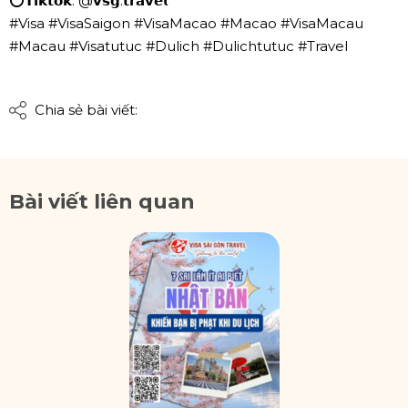
⭕𝗧𝗶𝗸𝘁𝗼𝗸: @𝘃𝘀𝗴.𝘁𝗿𝗮𝘃𝗲𝗹
#Visa #VisaSaigon #VisaMacao #Macao #VisaMacau
#Macau #Visatutuc #Dulich #Dulichtutuc #Travel
Chia sẻ bài viết:
Bài viết liên quan