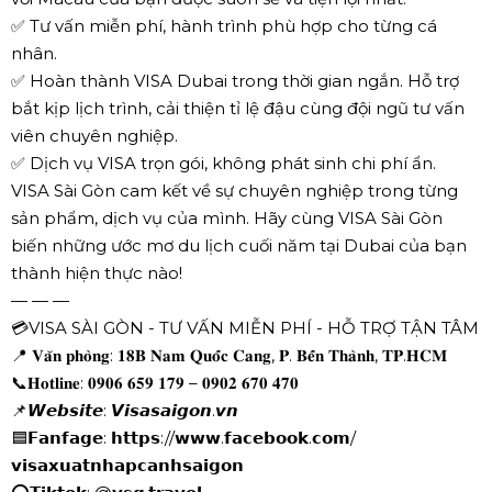
✅ Tư vấn miễn phí, hành trình phù hợp cho từng cá
nhân.
✅ Hoàn thành VISA Dubai trong thời gian ngắn. Hỗ trợ
bắt kịp lịch trình, cải thiện tỉ lệ đậu cùng đội ngũ tư vấn
viên chuyên nghiệp.
✅ Dịch vụ VISA trọn gói, không phát sinh chi phí ẩn.
VISA Sài Gòn cam kết về sự chuyên nghiệp trong từng
sản phẩm, dịch vụ của mình. Hãy cùng VISA Sài Gòn
biến những ước mơ du lịch cuối năm tại Dubai của bạn
thành hiện thực nào!
— — —
💳VISA SÀI GÒN - TƯ VẤN MIỄN PHÍ - HỖ TRỢ TẬN TÂM
📍 𝐕𝐚̆𝐧 𝐩𝐡𝐨̀𝐧𝐠: 𝟏𝟖𝐁 𝐍𝐚𝐦 𝐐𝐮𝐨̂́𝐜 𝐂𝐚𝐧𝐠, 𝐏. 𝐁𝐞̂́𝐧 𝐓𝐡𝐚̀𝐧𝐡, 𝐓𝐏.𝐇𝐂𝐌
📞𝐇𝐨𝐭𝐥𝐢𝐧𝐞: 𝟎𝟗𝟎𝟔 𝟔𝟓𝟗 𝟏𝟕𝟗 – 𝟎𝟗𝟎𝟐 𝟔𝟕𝟎 𝟒𝟕𝟎
📌𝙒𝙚𝙗𝙨𝙞𝙩𝙚: 𝙑𝙞𝙨𝙖𝙨𝙖𝙞𝙜𝙤𝙣.𝙫𝙣
🟦𝗙𝗮𝗻𝗳𝗮𝗴𝗲: 𝗵𝘁𝘁𝗽𝘀://𝘄𝘄𝘄.𝗳𝗮𝗰𝗲𝗯𝗼𝗼𝗸.𝗰𝗼𝗺/
𝘃𝗶𝘀𝗮𝘅𝘂𝗮𝘁𝗻𝗵𝗮𝗽𝗰𝗮𝗻𝗵𝘀𝗮𝗶𝗴𝗼𝗻