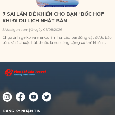
7 SAI LẦM DỄ KHIẾN CHO BẠN "BỐC HƠI"
KHI ĐI DU LỊCH NHẬT BẢN
Ngày 06/08/2026
Vssaigon.com
|
Chụp ảnh geiko và maiko, làm hại các loài động vật được bảo
X
tồn, xả rác hoặc hút thuốc lá nơi công cộng có thể khiến ...
n
ĐĂNG KÝ NHẬN TIN