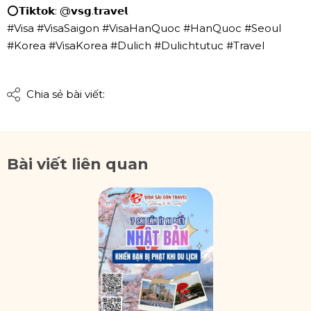
⭕𝗧𝗶𝗸𝘁𝗼𝗸: @𝘃𝘀𝗴.𝘁𝗿𝗮𝘃𝗲𝗹
#Visa #VisaSaigon #VisaHanQuoc #HanQuoc #Seoul
#Korea #VisaKorea #Dulich #Dulichtutuc #Travel
Chia sẻ bài viết:
Bài viết liên quan