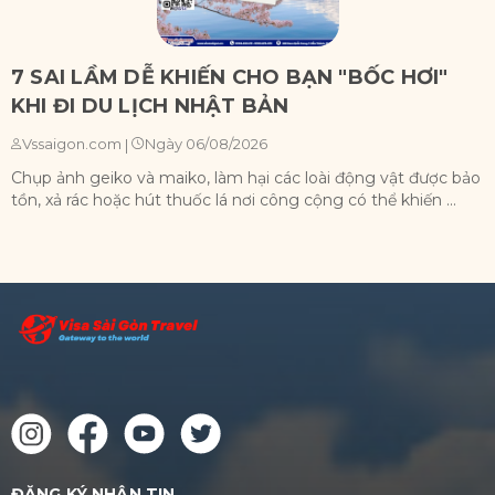
7 SAI LẦM DỄ KHIẾN CHO BẠN "BỐC HƠI"
KHI ĐI DU LỊCH NHẬT BẢN
Ngày 06/08/2026
Vssaigon.com
|
Chụp ảnh geiko và maiko, làm hại các loài động vật được bảo
X
tồn, xả rác hoặc hút thuốc lá nơi công cộng có thể khiến ...
n
ĐĂNG KÝ NHẬN TIN