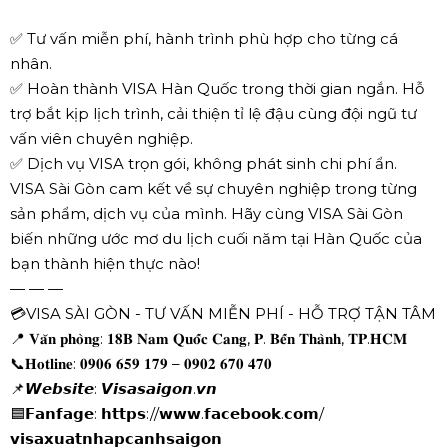
✅ Tư vấn miễn phí, hành trình phù hợp cho từng cá
nhân.
✅ Hoàn thành VISA Hàn Quốc trong thời gian ngắn. Hỗ
trợ bắt kịp lịch trình, cải thiện tỉ lệ đậu cùng đội ngũ tư
vấn viên chuyên nghiệp.
✅ Dịch vụ VISA trọn gói, không phát sinh chi phí ẩn.
VISA Sài Gòn cam kết về sự chuyên nghiệp trong từng
sản phẩm, dịch vụ của mình. Hãy cùng VISA Sài Gòn
biến những ước mơ du lịch cuối năm tại Hàn Quốc của
bạn thành hiện thực nào!
— — —
💳VISA SÀI GÒN - TƯ VẤN MIỄN PHÍ - HỖ TRỢ TẬN TÂM
📍 𝐕𝐚̆𝐧 𝐩𝐡𝐨̀𝐧𝐠: 𝟏𝟖𝐁 𝐍𝐚𝐦 𝐐𝐮𝐨̂́𝐜 𝐂𝐚𝐧𝐠, 𝐏. 𝐁𝐞̂́𝐧 𝐓𝐡𝐚̀𝐧𝐡, 𝐓𝐏.𝐇𝐂𝐌
📞𝐇𝐨𝐭𝐥𝐢𝐧𝐞: 𝟎𝟗𝟎𝟔 𝟔𝟓𝟗 𝟏𝟕𝟗 – 𝟎𝟗𝟎𝟐 𝟔𝟕𝟎 𝟒𝟕𝟎
📌𝙒𝙚𝙗𝙨𝙞𝙩𝙚: 𝙑𝙞𝙨𝙖𝙨𝙖𝙞𝙜𝙤𝙣.𝙫𝙣
🟦𝗙𝗮𝗻𝗳𝗮𝗴𝗲: 𝗵𝘁𝘁𝗽𝘀://𝘄𝘄𝘄.𝗳𝗮𝗰𝗲𝗯𝗼𝗼𝗸.𝗰𝗼𝗺/
𝘃𝗶𝘀𝗮𝘅𝘂𝗮𝘁𝗻𝗵𝗮𝗽𝗰𝗮𝗻𝗵𝘀𝗮𝗶𝗴𝗼𝗻