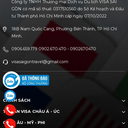
Công ty TNHH Thương mại Dịch vụ Du lịch VISA SÀI
GÒN có mã số thuế: 0317510560 do Sở Kế hoạch và Đầu
tư Thành phố Hồ Chí Minh cấp ngày 07/10/2022
18B Nam Quốc Cang, Phường Bến Thành, TP Hồ Chí
Minh.
0906.659.179 0902.670.470
-
0902670470
visasaigontravel@gmail.com
CHÍNH SÁCH
TƯ VẤN VISA CHÂU Á - ÚC
CHÂU ÂU - MỸ - PHI