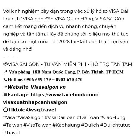
Với kinh nghiệm dày dặn trong việc xử lý hồ sơ VISA Đài
Loan, từ VISA dán đến VISA Quan Hồng, VISA Sài Gòn
cam kết mang đến dịch vụ nhanh chóng, chuyên
nghiệp và tận tâm. Hãy để chúng tôi lo liệu mọi thủ tục
để bạn có một mùa Tết 2026 tại Đài Loan thật trọn vẹn
và đáng nhớ!
— — —
💳VISA SÀI GÒN - TƯ VẤN MIỄN PHÍ - HỖ TRỢ TẬN TÂM
📍 𝐕𝐚̆𝐧 𝐩𝐡𝐨̀𝐧𝐠: 𝟏𝟖𝐁 𝐍𝐚𝐦 𝐐𝐮𝐨̂́𝐜 𝐂𝐚𝐧𝐠, 𝐏. 𝐁𝐞̂́𝐧 𝐓𝐡𝐚̀𝐧𝐡, 𝐓𝐏.𝐇𝐂𝐌
📞𝐇𝐨𝐭𝐥𝐢𝐧𝐞: 𝟎𝟗𝟎𝟔 𝟔𝟓𝟗 𝟏𝟕𝟗 – 𝟎𝟗𝟎𝟐 𝟔𝟕𝟎 𝟒𝟕𝟎
📌𝙒𝙚𝙗𝙨𝙞𝙩𝙚: 𝙑𝙞𝙨𝙖𝙨𝙖𝙞𝙜𝙤𝙣.𝙫𝙣
🟦𝗙𝗮𝗻𝗳𝗮𝗴𝗲: 𝗵𝘁𝘁𝗽𝘀://𝘄𝘄𝘄.𝗳𝗮𝗰𝗲𝗯𝗼𝗼𝗸.𝗰𝗼𝗺/
𝘃𝗶𝘀𝗮𝘅𝘂𝗮𝘁𝗻𝗵𝗮𝗽𝗰𝗮𝗻𝗵𝘀𝗮𝗶𝗴𝗼𝗻
⭕𝗧𝗶𝗸𝘁𝗼𝗸: @𝘃𝘀𝗴.𝘁𝗿𝗮𝘃𝗲𝗹
#Visa #VisaSaigon #VisaDaiLoan #DaiLoan #CaoHung
#Taiwan #VisaTaiwan #Kaohsiung #Dulich #Dulichtutuc
#Travel