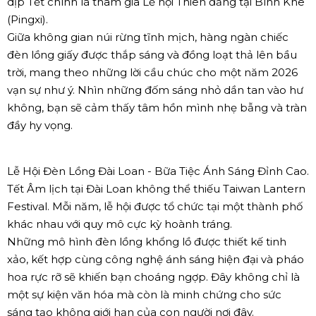
dịp Tết chính là tham gia Lễ hội Thiên đăng tại Bình Khê
(Pingxi).
Giữa không gian núi rừng tĩnh mịch, hàng ngàn chiếc
đèn lồng giấy được thắp sáng và đồng loạt thả lên bầu
trời, mang theo những lời cầu chúc cho một năm 2026
vạn sự như ý. Nhìn những đốm sáng nhỏ dần tan vào hư
không, bạn sẽ cảm thấy tâm hồn mình nhẹ bẫng và tràn
đầy hy vọng.
Lễ Hội Đèn Lồng Đài Loan - Bữa Tiệc Ánh Sáng Đỉnh Cao.
Tết Âm lịch tại Đài Loan không thể thiếu Taiwan Lantern
Festival. Mỗi năm, lễ hội được tổ chức tại một thành phố
khác nhau với quy mô cực kỳ hoành tráng.
Những mô hình đèn lồng khổng lồ được thiết kế tinh
xảo, kết hợp cùng công nghệ ánh sáng hiện đại và pháo
hoa rực rỡ sẽ khiến bạn choáng ngợp. Đây không chỉ là
một sự kiện văn hóa mà còn là minh chứng cho sức
sáng tạo không giới hạn của con người nơi đây.