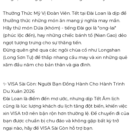
Thưởng Thức Mỹ Vị Đoàn Viên. Tết tại Đài Loan là dịp để
thưởng thức những món ăn mang ý nghĩa may mắn.
Hãy thử món Dứa (khóm) - tiếng Đài gọi là "ong-lai"
(phúc lộc đến), hay những chiếc bánh tổ (Nian Gao) dẻo
ngọt tượng trưng cho sự thăng tiến.
Đừng quên ghé qua các ngôi chùa cổ như Longshan
(Long Sơn Tự) để thắp nhang cầu may và xin những quẻ
xăm đầu năm cho bản thân và gia đình.
✨ VISA Sài Gòn: Người Bạn Đồng Hành Cho Hành Trình
Du Xuân 2026
Đài Loan là điểm đến mơ ước, nhưng dịp Tết Âm lịch
cũng là lúc lượng khách du lịch tăng đột biến, khiến việc
xin VISA trở nên bận rộn hơn thường lệ. Để chuyến đi của
bạn được chuẩn bị chu đáo và không gặp bất kỳ trở
ngại nào, hãy để VISA Sài Gòn hỗ trợ bạn.