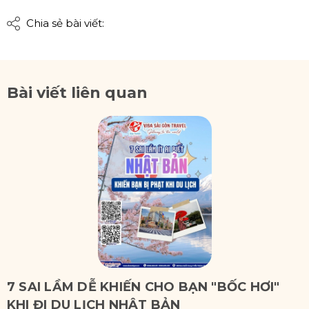
Chia sẻ bài viết:
Bài viết liên quan
7 SAI LẦM DỄ KHIẾN CHO BẠN "BỐC HƠI"
KHI ĐI DU LỊCH NHẬT BẢN