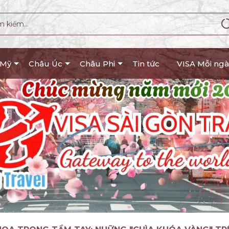
 Mỹ
Châu Úc
Châu Phi
Tin tức
VISA Mỗi ngà