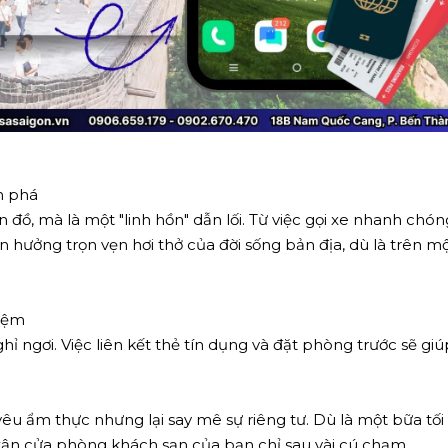
m phá
ồ, mà là một "linh hồn" dẫn lối. Từ việc gọi xe nhanh chón
n hưởng trọn vẹn hơi thở của đời sống bản địa, dù là trên
hiệm
 ngơi. Việc liên kết thẻ tín dụng và đặt phòng trước sẽ g
ẩm thực nhưng lại say mê sự riêng tư. Dù là một bữa tối 
 tận cửa phòng khách sạn của bạn chỉ sau vài cú chạm.