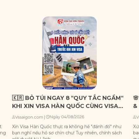
🇰🇷 BỎ TÚI NGAY 8 "QUY TẮC NGẦM"

KHI XIN VISA HÀN QUỐC CÙNG VISA
&
SÀI GÒN!
C
Ngày 04/08/2026
Vssaigon.com
|
V
t
Xin Visa Hàn Quốc thực ra không hề "đánh đố" như
Xứ
ộng
bạn nghĩ nếu hồ sơ chỉn chu! Tuy nhiên, chính sách
ba
xét duyệt từ Lãnh...
qu