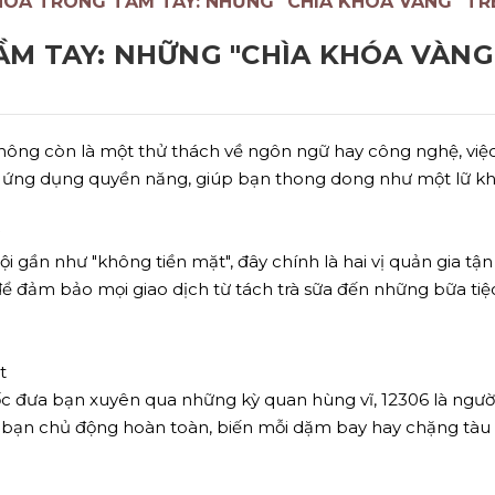
 HOA TRONG TẦM TAY: NHỮNG "CHÌA KHÓA VÀNG" T
ẦM TAY: NHỮNG "CHÌA KHÓA VÀNG
ông còn là một thử thách về ngôn ngữ hay công nghệ, việc 
 ứng dụng quyền năng, giúp bạn thong dong như một lữ kh
gần như "không tiền mặt", đây chính là hai vị quản gia tận 
 để đảm bảo mọi giao dịch từ tách trà sữa đến những bữa t
t
đưa bạn xuyên qua những kỳ quan hùng vĩ, 12306 là người b
p bạn chủ động hoàn toàn, biến mỗi dặm bay hay chặng tàu 