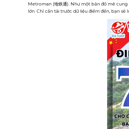
Metroman (地铁通). Như một bản đồ mê cung th
lớn. Chỉ cần tải trước dữ liệu điểm đến, bạn s