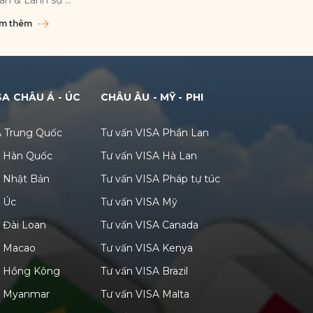
m thêm
Xem thêm
SA CHÂU Á - ÚC
CHÂU ÂU - MỸ - PHI
A Trung Quốc
Tư vấn VISA Phần Lan
A Hàn Quốc
Tư vấn VISA Hà Lan
A Nhật Bản
Tư vấn VISA Pháp tự túc
A Úc
Tư vấn VISA Mỹ
 Đài Loan
Tư vấn VISA Canada
A Macao
Tư vấn VISA Kenya
A Hồng Kông
Tư vấn VISA Brazil
A Myanmar
Tư vấn VISA Malta