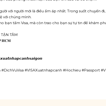
ười với người mới là điều ấm áp nhất. Trong suốt chuyến đi,
ệ với chúng mình.
ho bạn tấm Visa, mà còn trao cho bạn sự tự tin để khám phá 
Ợ TẬN TÂM
𝐓𝐏.𝐇𝐂𝐌
𝙭𝙪𝙖𝙩𝙣𝙝𝙖𝙥𝙘𝙖𝙣𝙝𝙨𝙖𝙞𝙜𝙤𝙣
 #DichVuVisa #VISAXuatnhapcanh #Hochieu #Passport #V