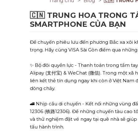
Trang chủ
Blog
🇨🇳 TRUNG
🇨🇳 TRUNG HOA TRONG T
SMARTPHONE CỦA BẠN
Để chuyến phiêu lưu đến phương Bắc xa xôi kh
trọng. Hãy cùng VISA Sài Gòn điểm qua những
✨ Bộ đôi quyền lực - Thanh toán trong tầm tay
Alipay (支付宝) & WeChat (微信). Trong một xã hội 
liên kết thẻ tín dụng ngay khi còn ở Việt Nam
dòng chảy.
🚄 Nhịp cầu di chuyển - Kết nối những vùng đấ
12306 (铁路12306). Để những chuyến tàu cao tốc 
và thử nghiệm đặt vé ngay tại quê nhà sẽ giú
tấu hành trình.