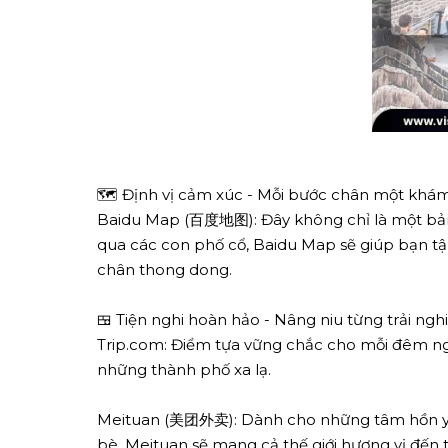
🗺️ Định vị cảm xúc - Mỗi bước chân một khá
Baidu Map (百度地图): Đây không chỉ là một bản đ
qua các con phố cổ, Baidu Map sẽ giúp bạn tậ
chân thong dong.
🍱 Tiện nghi hoàn hảo - Nâng niu từng trải ng
Trip.com: Điểm tựa vững chắc cho mỗi đêm nghỉ
những thành phố xa lạ.
Meituan (美团外卖): Dành cho những tâm hồn yêu 
bè, Meituan sẽ mang cả thế giới hương vị đến