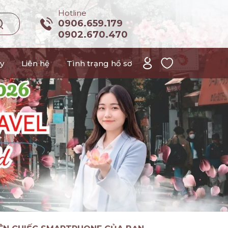
Hotline
0906.659.179
0902.670.470
y
Liên hệ
Tình trạng hồ sơ