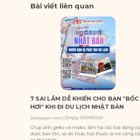
Bài viết liên quan
7 SAI LẦM DỄ KHIẾN CHO BẠN "BỐC
HƠI" KHI ĐI DU LỊCH NHẬT BẢN
Ngày 06/08/2026
Vssaigon.com
|
Chụp ảnh geiko và maiko, làm hại các loài động vậ
được bảo tồn, xả rác hoặc hút thuốc lá nơi công c
có thể khiến ...