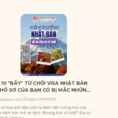
 10 "BẪY" TỪ CHỐI VISA NHẬT BẢN
🇹🇼 ĐI
 HỒ SƠ CỦA BẠN CÓ BỊ MẮC NHỮNG
BẢNG X
ĂN BỆNH NÀY?
NHƯNG 
Ngày 03/08/2026
ssaigon.com
|
Vssaigon
 sở hoa anh đào luôn là điểm đến trong mơ của
Đài Loan k
o tâm hồn mê xê dịch. Nhưng bạn có biết? Đại sứ
cổ Cửu Ph
án & Lãnh sự ...
xinh đẹp n