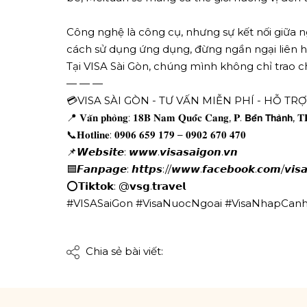
Công nghệ là công cụ, nhưng sự kết nối giữa ng
cách sử dụng ứng dụng, đừng ngần ngại liên h
Tại VISA Sài Gòn, chúng mình không chỉ trao c
— — —
💳VISA SÀI GÒN - TƯ VẤN MIỄN PHÍ - HỖ TR
📍 𝐕𝐚̆𝐧 𝐩𝐡𝐨̀𝐧𝐠: 𝟏𝟖𝐁 𝐍𝐚𝐦 𝐐𝐮𝐨̂́𝐜 𝐂𝐚𝐧𝐠, 𝐏. 𝗕𝗲̂́𝗻 𝗧𝗵𝗮̀𝗻𝗵, 
📞𝐇𝐨𝐭𝐥𝐢𝐧𝐞: 𝟎𝟗𝟎𝟔 𝟔𝟓𝟗 𝟏𝟕𝟗 – 𝟎𝟗𝟎𝟐 𝟔𝟕𝟎 𝟒𝟕𝟎
📌𝙒𝙚𝙗𝙨𝙞𝙩𝙚: 𝙬𝙬𝙬.𝙫𝙞𝙨𝙖𝙨𝙖𝙞𝙜𝙤𝙣.𝙫𝙣
🟦𝙁𝙖𝙣𝙥𝙖𝙜𝙚: 𝙝𝙩𝙩𝙥𝙨://𝙬𝙬𝙬.𝙛𝙖𝙘𝙚𝙗𝙤𝙤𝙠.𝙘𝙤𝙢/𝙫𝙞𝙨𝙖
⭕𝗧𝗶𝗸𝘁𝗼𝗸: @𝘃𝘀𝗴.𝘁𝗿𝗮𝘃𝗲𝗹
#VISASaiGon #VisaNuocNgoai #VisaNhapCanh
Chia sẻ bài viết: