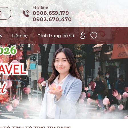
Hotline
0906.659.179
0902.670.470
y
Liên hệ
Tình trạng hồ sơ