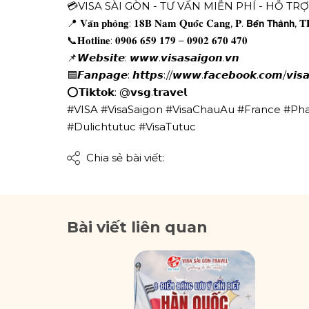
💳VISA SÀI GÒN - TƯ VẤN MIỄN PHÍ - HỖ TR
📍 𝐕𝐚̆𝐧 𝐩𝐡𝐨̀𝐧𝐠: 𝟏𝟖𝐁 𝐍𝐚𝐦 𝐐𝐮𝐨̂́𝐜 𝐂𝐚𝐧𝐠, 𝐏. 𝗕𝗲̂́𝗻 𝗧𝗵𝗮̀𝗻𝗵, 
📞𝐇𝐨𝐭𝐥𝐢𝐧𝐞: 𝟎𝟗𝟎𝟔 𝟔𝟓𝟗 𝟏𝟕𝟗 – 𝟎𝟗𝟎𝟐 𝟔𝟕𝟎 𝟒𝟕𝟎
📌𝙒𝙚𝙗𝙨𝙞𝙩𝙚: 𝙬𝙬𝙬.𝙫𝙞𝙨𝙖𝙨𝙖𝙞𝙜𝙤𝙣.𝙫𝙣
🟦𝙁𝙖𝙣𝙥𝙖𝙜𝙚: 𝙝𝙩𝙩𝙥𝙨://𝙬𝙬𝙬.𝙛𝙖𝙘𝙚𝙗𝙤𝙤𝙠.𝙘𝙤𝙢/𝙫𝙞𝙨𝙖
⭕𝗧𝗶𝗸𝘁𝗼𝗸: @𝘃𝘀𝗴.𝘁𝗿𝗮𝘃𝗲𝗹
#VISA #VisaSaigon #VisaChauAu #France #Ph
#Dulichtutuc #VisaTutuc
Chia sẻ bài viết:
Bài viết liên quan