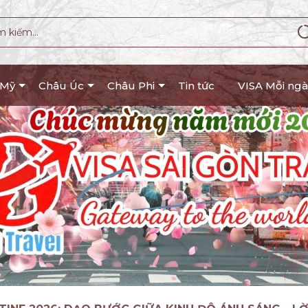
 Mỹ
Châu Úc
Châu Phi
Tin tức
VISA Mỗi ngà