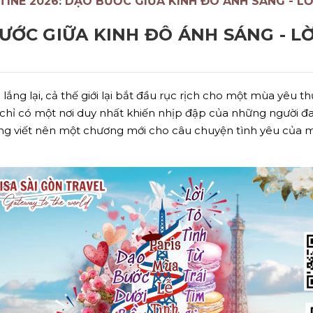
TINE 2026: DẠO BƯỚC GIỮA KINH ĐÔ ÁNH SÁNG - LỜ
ƯỚC GIỮA KINH ĐÔ ÁNH SÁNG - LỜ
ắng lại, cả thế giới lại bắt đầu rục rịch cho một mùa yêu t
 chỉ có một nơi duy nhất khiến nhịp đập của những người đa
ương viết nên một chương mới cho câu chuyện tình yêu của 