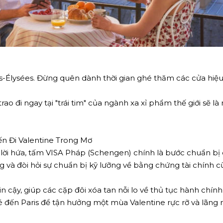
ysées. Đừng quên dành thời gian ghé thăm các cửa hiệu tra
 đi ngay tại "trái tim" của ngành xa xỉ phẩm thế giới sẽ l
ến Đi Valentine Trong Mơ
 lời hứa, tấm VISA Pháp (Schengen) chính là bước chuẩn bị
 và đòi hỏi sự chuẩn bị kỹ lưỡng về bằng chứng tài chính cũn
n cậy, giúp các cặp đôi xóa tan nỗi lo về thủ tục hành chính
 đến Paris để tận hưởng một mùa Valentine rực rỡ và lãng 