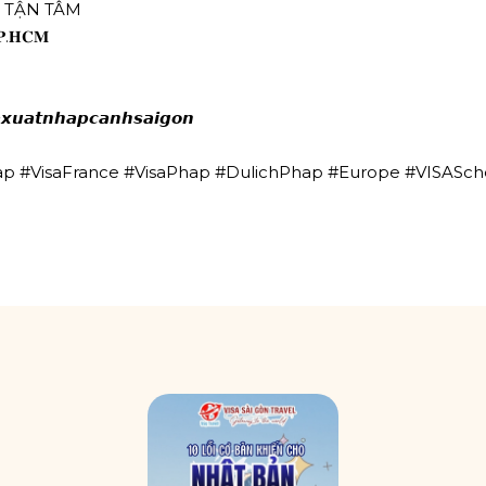
Ợ TẬN TÂM
𝐓𝐏.𝐇𝐂𝐌
𝙭𝙪𝙖𝙩𝙣𝙝𝙖𝙥𝙘𝙖𝙣𝙝𝙨𝙖𝙞𝙜𝙤𝙣
ap #VisaFrance #VisaPhap #DulichPhap #Europe #VISASch