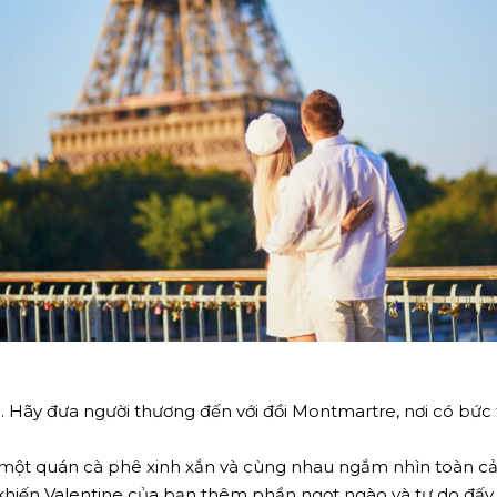
 Hãy đưa người thương đến với đồi Montmartre, nơi có bức
i một quán cà phê xinh xắn và cùng nhau ngắm nhìn toàn c
hiến Valentine của bạn thêm phần ngọt ngào và tự do đấy