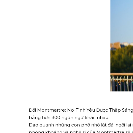
Đồi Montmartre: Nơi Tình Yêu Được Thắp Sáng.
bằng hơn 300 ngôn ngữ khác nhau.
Dạo quanh những con phố nhỏ lát đá, ngồi lạ
phóng khoáng và nghệ sĩ của Montmartre sẽ k