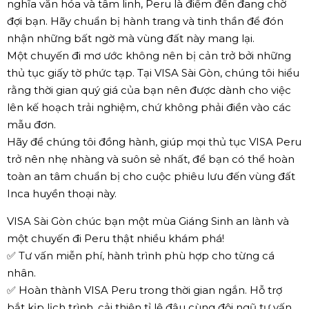
nghĩa văn hóa và tâm linh, Peru là điểm đến đang chờ
đợi bạn. Hãy chuẩn bị hành trang và tinh thần để đón
nhận những bất ngờ mà vùng đất này mang lại.
Một chuyến đi mơ ước không nên bị cản trở bởi những
thủ tục giấy tờ phức tạp. Tại VISA Sài Gòn, chúng tôi hiểu
rằng thời gian quý giá của bạn nên được dành cho việc
lên kế hoạch trải nghiệm, chứ không phải điền vào các
mẫu đơn.
Hãy để chúng tôi đồng hành, giúp mọi thủ tục VISA Peru
trở nên nhẹ nhàng và suôn sẻ nhất, để bạn có thể hoàn
toàn an tâm chuẩn bị cho cuộc phiêu lưu đến vùng đất
Inca huyền thoại này.
VISA Sài Gòn chúc bạn một mùa Giáng Sinh an lành và
một chuyến đi Peru thật nhiều khám phá!
✅ Tư vấn miễn phí, hành trình phù hợp cho từng cá
nhân.
✅ Hoàn thành VISA Peru trong thời gian ngắn. Hỗ trợ
bắt kịp lịch trình, cải thiện tỉ lệ đậu cùng đội ngũ tư vấn