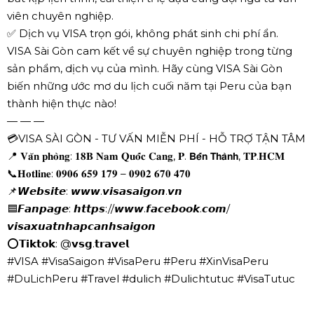
viên chuyên nghiệp.
✅ Dịch vụ VISA trọn gói, không phát sinh chi phí ẩn.
VISA Sài Gòn cam kết về sự chuyên nghiệp trong từng
sản phẩm, dịch vụ của mình. Hãy cùng VISA Sài Gòn
biến những ước mơ du lịch cuối năm tại Peru của bạn
thành hiện thực nào!
— — —
💳VISA SÀI GÒN - TƯ VẤN MIỄN PHÍ - HỖ TRỢ TẬN TÂM
📍 𝐕𝐚̆𝐧 𝐩𝐡𝐨̀𝐧𝐠: 𝟏𝟖𝐁 𝐍𝐚𝐦 𝐐𝐮𝐨̂́𝐜 𝐂𝐚𝐧𝐠, 𝐏. 𝗕𝗲̂́𝗻 𝗧𝗵𝗮̀𝗻𝗵, 𝐓𝐏.𝐇𝐂𝐌
📞𝐇𝐨𝐭𝐥𝐢𝐧𝐞: 𝟎𝟗𝟎𝟔 𝟔𝟓𝟗 𝟏𝟕𝟗 – 𝟎𝟗𝟎𝟐 𝟔𝟕𝟎 𝟒𝟕𝟎
📌𝙒𝙚𝙗𝙨𝙞𝙩𝙚: 𝙬𝙬𝙬.𝙫𝙞𝙨𝙖𝙨𝙖𝙞𝙜𝙤𝙣.𝙫𝙣
🟦𝙁𝙖𝙣𝙥𝙖𝙜𝙚: 𝙝𝙩𝙩𝙥𝙨://𝙬𝙬𝙬.𝙛𝙖𝙘𝙚𝙗𝙤𝙤𝙠.𝙘𝙤𝙢/
𝙫𝙞𝙨𝙖𝙭𝙪𝙖𝙩𝙣𝙝𝙖𝙥𝙘𝙖𝙣𝙝𝙨𝙖𝙞𝙜𝙤𝙣
⭕𝗧𝗶𝗸𝘁𝗼𝗸: @𝘃𝘀𝗴.𝘁𝗿𝗮𝘃𝗲𝗹
#VISA #VisaSaigon #VisaPeru #Peru #XinVisaPeru
#DuLichPeru #Travel #dulich #Dulichtutuc #VisaTutuc