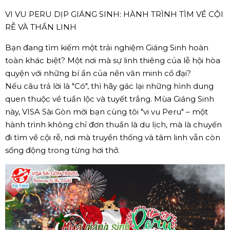
VI VU PERU DỊP GIÁNG SINH: HÀNH TRÌNH TÌM VỀ CỘI
RỄ VÀ THẦN LINH
Bạn đang tìm kiếm một trải nghiệm Giáng Sinh hoàn
toàn khác biệt? Một nơi mà sự linh thiêng của lễ hội hòa
quyện với những bí ẩn của nền văn minh cổ đại?
Nếu câu trả lời là "Có", thì hãy gác lại những hình dung
quen thuộc về tuần lộc và tuyết trắng. Mùa Giáng Sinh
này, VISA Sài Gòn mời bạn cùng tôi "vi vu Peru" – một
hành trình không chỉ đơn thuần là du lịch, mà là chuyến
đi tìm về cội rễ, nơi mà truyền thống và tâm linh vẫn còn
sống động trong từng hơi thở.