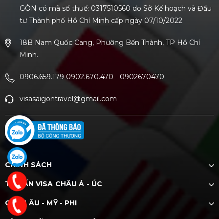
GÒN có mã số thuế: 0317510560 do Sở Kế hoạch và Đầu
tư Thành phố Hồ Chí Minh cấp ngày 07/10/2022
18B Nam Quốc Cang, Phường Bến Thành, TP Hồ Chí
Minh.
0906.659.179 0902.670.470
-
0902670470
visasaigontravel@gmail.com
CHÍNH SÁCH
TƯ VẤN VISA CHÂU Á - ÚC
CHÂU ÂU - MỸ - PHI