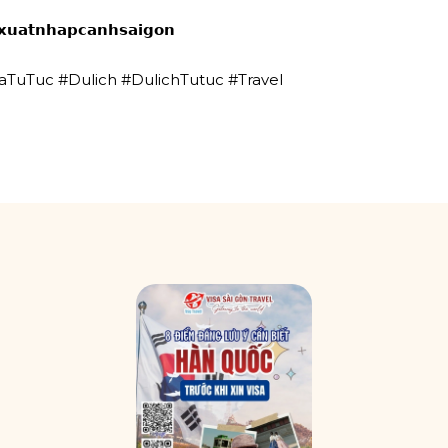
𝘅𝘂𝗮𝘁𝗻𝗵𝗮𝗽𝗰𝗮𝗻𝗵𝘀𝗮𝗶𝗴𝗼𝗻
saTuTuc #Dulich #DulichTutuc #Travel