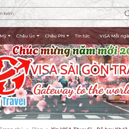
 Mỹ
Châu Úc
Châu Phi
Tin tức
VISA Mỗi ngà