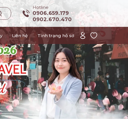
Hotline
0906.659.179
0902.670.470
y
Liên hệ
Tình trạng hồ sơ