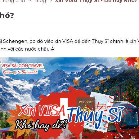
Trang chủ
Blog
Xin VISA Thụy Sĩ - Dễ hay Khó?
Khó?
i Schengen, do đó việc xin VISA để đến Thụy Sĩ chính là xin
sánh với các nước châu Á.