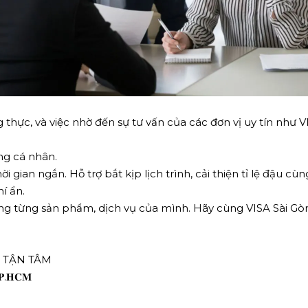
thực, và việc nhờ đến sự tư vấn của các đơn vị uy tín như V
ng cá nhân.
gian ngắn. Hỗ trợ bắt kịp lịch trình, cải thiện tỉ lệ đậu cù
í ẩn.
ng từng sản phẩm, dịch vụ của mình. Hãy cùng VISA Sài Gòn
Ợ TẬN TÂM
 𝐓𝐏.𝐇𝐂𝐌