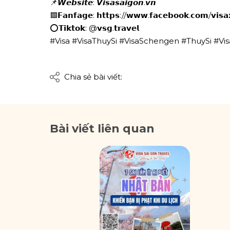
📌𝙒𝙚𝙗𝙨𝙞𝙩𝙚: 𝙑𝙞𝙨𝙖𝙨𝙖𝙞𝙜𝙤𝙣.𝙫𝙣
🟦𝗙𝗮𝗻𝗳𝗮𝗴𝗲: 𝗵𝘁𝘁𝗽𝘀://𝘄𝘄𝘄.𝗳𝗮𝗰𝗲𝗯𝗼𝗼𝗸.𝗰𝗼𝗺/𝘃𝗶𝘀𝗮
⭕𝗧𝗶𝗸𝘁𝗼𝗸: @𝘃𝘀𝗴.𝘁𝗿𝗮𝘃𝗲𝗹
#Visa #VisaThuySi #VisaSchengen #ThuySi #Vi
Chia sẻ bài viết:
Bài viết liên quan