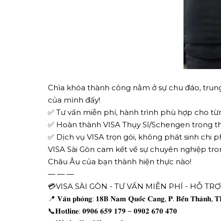
Chìa khóa thành công nằm ở sự chu đáo, trung 
của mình đấy!
✅ Tư vấn miễn phí, hành trình phù hợp cho từ
✅ Hoàn thành VISA Thụy Sĩ/Schengen trong thời 
✅ Dịch vụ VISA trọn gói, không phát sinh chi ph
VISA Sài Gòn cam kết về sự chuyên nghiệp tro
Châu Âu của bạn thành hiện thực nào!
— — —
💳VISA SÀI GÒN - TƯ VẤN MIỄN PHÍ - HỖ TR
📍 𝐕𝐚̆𝐧 𝐩𝐡𝐨̀𝐧𝐠: 𝟏𝟖𝐁 𝐍𝐚𝐦 𝐐𝐮𝐨̂́𝐜 𝐂𝐚𝐧𝐠, 𝐏. 𝐁𝐞̂́𝐧 𝐓𝐡𝐚̀𝐧𝐡,
📞𝐇𝐨𝐭𝐥𝐢𝐧𝐞: 𝟎𝟗𝟎𝟔 𝟔𝟓𝟗 𝟏𝟕𝟗 – 𝟎𝟗𝟎𝟐 𝟔𝟕𝟎 𝟒𝟕𝟎